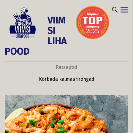
VIIM
SI
LIHA
POOD
Retseptid
Kõrbeda kalmaarirõngad