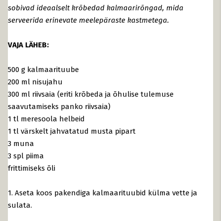
sobivad ideaalselt krõbedad kalmaarirõngad, mida
serveerida erinevate meelepäraste kastmetega.
VAJA LÄHEB:
500 g kalmaarituube
200 ml nisujahu
300 ml riivsaia (eriti krõbeda ja õhulise tulemuse
saavutamiseks panko riivsaia)
1 tl meresoola helbeid
1 tl värskelt jahvatatud musta pipart
3 muna
3 spl piima
frittimiseks õli
1. Aseta koos pakendiga kalmaarituubid külma vette ja
sulata.