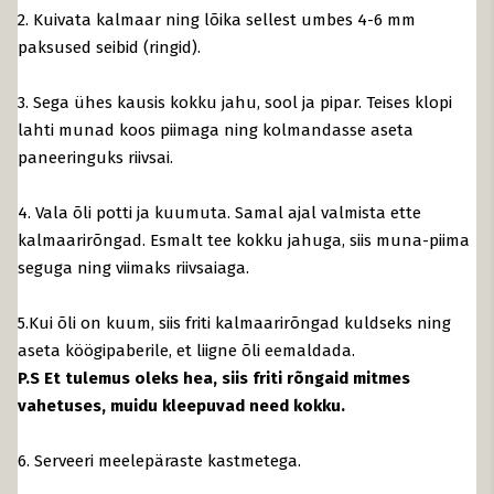
2. Kuivata kalmaar ning lõika sellest umbes 4-6 mm
paksused seibid (ringid).
3. Sega ühes kausis kokku jahu, sool ja pipar. Teises klopi
lahti munad koos piimaga ning kolmandasse aseta
paneeringuks riivsai.
4. Vala õli potti ja kuumuta. Samal ajal valmista ette
kalmaarirõngad. Esmalt tee kokku jahuga, siis muna-piima
seguga ning viimaks riivsaiaga.
5.Kui õli on kuum, siis friti kalmaarirõngad kuldseks ning
aseta köögipaberile, et liigne õli eemaldada.
P.S Et tulemus oleks hea, siis friti rõngaid mitmes
vahetuses, muidu kleepuvad need kokku.
6. Serveeri meelepäraste kastmetega.